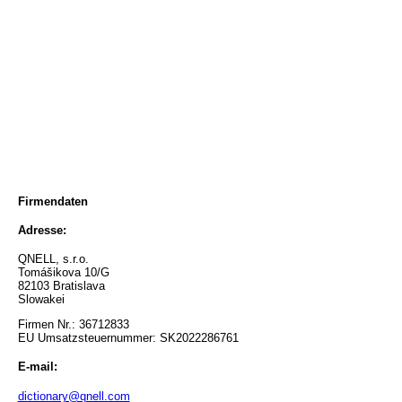
Firmendaten
Adresse:
QNELL, s.r.o.
Tomášikova 10/G
82103 Bratislava
Slowakei
Firmen Nr.: 36712833
EU Umsatzsteuernummer: SK2022286761
E-mail:
dictionary@qnell.com