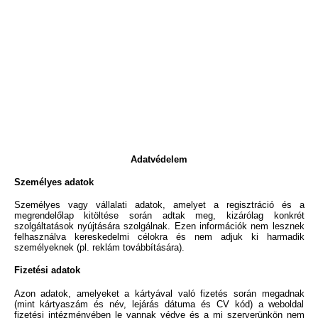
Adatvédelem
Személyes adatok
Személyes vagy vállalati adatok, amelyet a regisztráció és a
megrendelőlap kitöltése során adtak meg, kizárólag konkrét
szolgáltatások nyújtására szolgálnak. Ezen információk nem lesznek
felhasználva kereskedelmi célokra és nem adjuk ki harmadik
személyeknek (pl. reklám továbbítására).
Fizetési adatok
Azon adatok, amelyeket a kártyával való fizetés során megadnak
(mint kártyaszám és név, lejárás dátuma és CV kód) a weboldal
fizetési intézményében le vannak védve és a mi szerverünkön nem